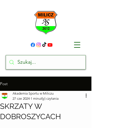
Post
Akademia Sportu w Miliczu
27 cze 2024
1 minut(y) czytania
SKRZATY W
DOBROSZYCACH