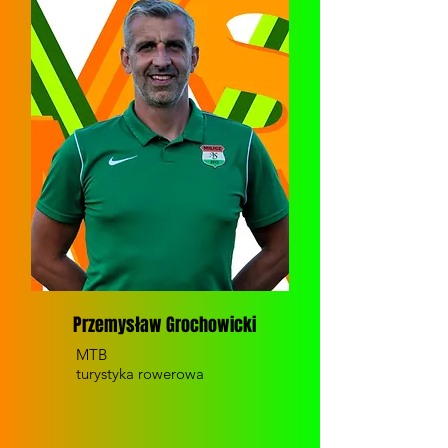
Przemysław Grochowicki
MTB
turystyka rowerowa