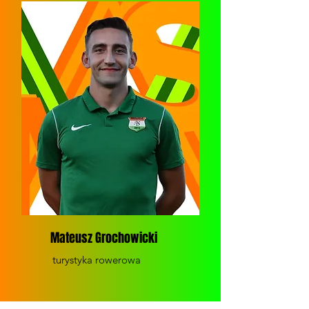
Mateusz Grochowicki
turystyka rowerowa