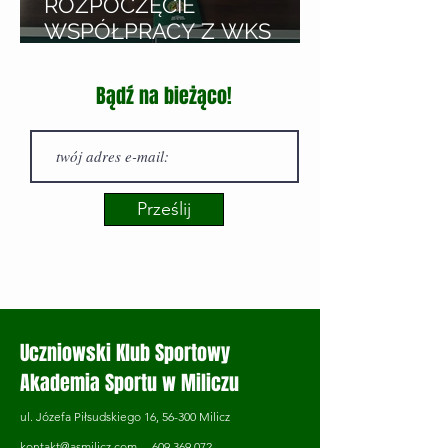
ROZPOCZĘCIE
WSPÓŁPRACY Z WKS
ŚLĄSK WROCŁAW
Bądź na bieżąco!
Prześlij
Uczniowski Klub Sportowy
Akademia Sportu w Miliczu
ul. Józefa Piłsudskiego 16, 56-300 Milicz
kontakt@asmilicz.com 609 369 072