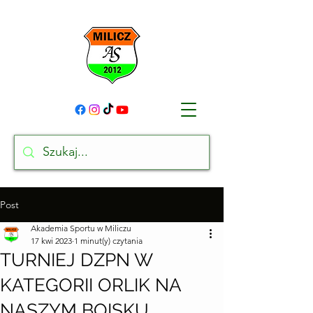
Post
Akademia Sportu w Miliczu
17 kwi 2023
1 minut(y) czytania
TURNIEJ DZPN W
KATEGORII ORLIK NA
NASZYM BOISKU