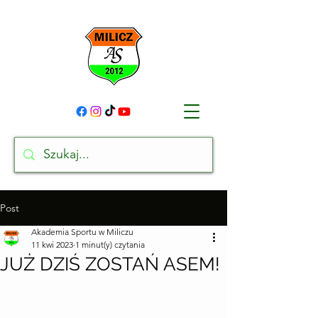
Post
Akademia Sportu w Miliczu
11 kwi 2023
1 minut(y) czytania
JUŻ DZIŚ ZOSTAŃ ASEM!