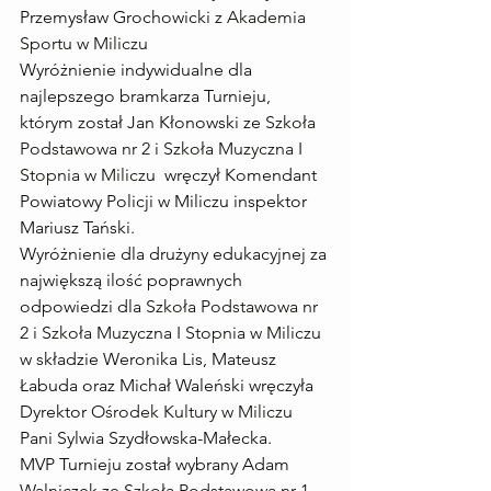
Przemysław Grochowicki z 
Akademia 
Sportu w Miliczu
Wyróżnienie indywidualne dla 
najlepszego bramkarza Turnieju, 
którym został Jan Kłonowski ze
 Szkoła 
Podstawowa nr 2 i Szkoła Muzyczna I 
Stopnia w Milicz
u  wręczył Komendant 
Powiatowy Policji w Miliczu inspektor 
Mariusz Tański.
Wyróżnienie dla drużyny edukacyjnej za 
największą ilość poprawnych 
odpowiedzi dla 
Szkoła Podstawowa nr 
2 i Szkoła Muzyczna I Stopnia w Miliczu
w składzie Weronika Lis, Mateusz 
Łabuda oraz Michał Waleński wręczyła 
Dyrektor 
Ośrodek Kultury w Miliczu
Pani Sylwia Szydłowska-Małecka. 
MVP Turnieju został wybrany Adam 
Walniczek ze 
Szkoła Podstawowa nr 1 