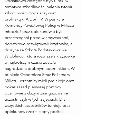
Dodatkowo dostępne były ulotki w 
tematyce szkodliwości palenia tytoniu, 
szkodliwości dopalaczy oraz 
profilaktyki AIDS/HIV. W punkcie 
Komendy Powiatowej Policji w Miliczu 
młodzież oraz opiekunowie byli 
przestrzegani przed włamywaczami, 
dodatkowo rozwiązywali krzyżówkę, a 
drużyna ze 
Szkoła Podstawowa we 
Wróblińcu
,  która rozwiązała krzyżówkę 
w najkrótszym czasie została 
nagrodzona drobnym upominkiem. W 
punkcie 
Ochotnicza Straż Pożarna w 
Miliczu
 uczestnicy mieli prelekcję oraz 
pokaz zasad pierwszej pomocy. 
Uczniowie z dużym zaangażowanie 
uczestniczyli w tych zajęciach. Dla 
wszystkich uczestników turnieju oraz 
opiekunów czekał ciepły posiłek.