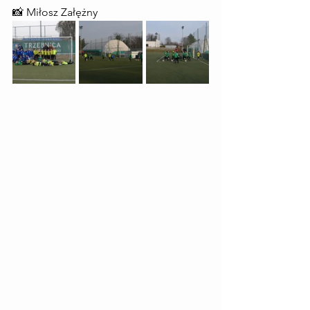
📸 Miłosz Załężny