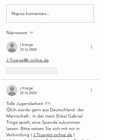
Napisz komentarz...
Oświadczenie Zarządu
ROZPOCZĘCIE
Uczniowskiego Klubu
WSPÓŁPRACY 
Sportowego Akademii
ŚLĄSK WROC
Najnowsze
Sportu w Miliczu
j.troege
25 lis 2024
J.Troege@t-online.de
Polub
Odpowiedz
j.troege
25 lis 2024
Tolle Jugendarbeit !!!!
🙂Ich würde gern aus Deutschland  der 
Mannschaft , in der mein Enkel Gabriel 
Tröge spielt, eine Spende zukommen 
lassen. Bitte setzen Sie sich mit mir in 
Verbindung ( 
J.Troeget-online.de
 ) 