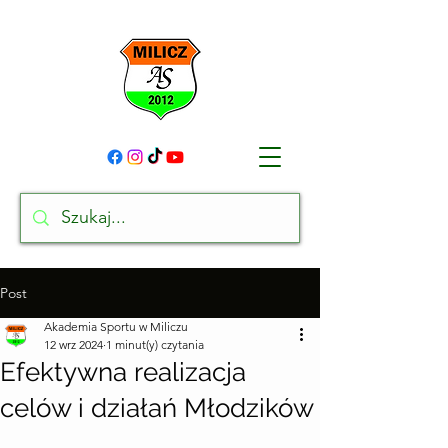
Post
Akademia Sportu w Miliczu
12 wrz 2024
1 minut(y) czytania
Efektywna realizacja
celów i działań Młodzików