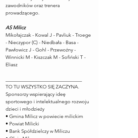
zawodników oraz trenera 
prowadzącego.
AS Milicz
Mikołajczak - Kowal J - Pavliuk - Troege 
- Nieczypor (C) - Niedbała - Basa - 
Pawłowicz J - Gohl - Przewoźny - 
Winnicki M - Kiszczak M - Sofiński T - 
Eliasz
_______________________________
TO TU WSZYSTKO SIĘ ZACZYNA.
Sponsorzy wspierający ideę 
sportowego i intelektualnego rozwoju 
dzieci i młodzieży
• 
Gmina Milicz w powiecie milickim
• 
Powiat Milicki
• 
Bank Spółdzielczy w Miliczu