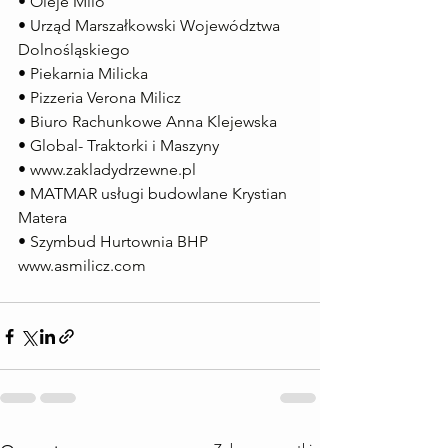
• 
Oleje Milo
• 
Urząd Marszałkowski Województwa 
Dolnośląskiego
• 
Piekarnia Milicka
• 
Pizzeria Verona Milicz
• 
Biuro Rachunkowe Anna Klejewska
• 
Global- Traktorki i Maszyny
• 
www.zakladydrzewne.pl
• MATMAR usługi budowlane 
Krystian 
Matera
• 
Szymbud Hurtownia BHP
www.asmilicz.com