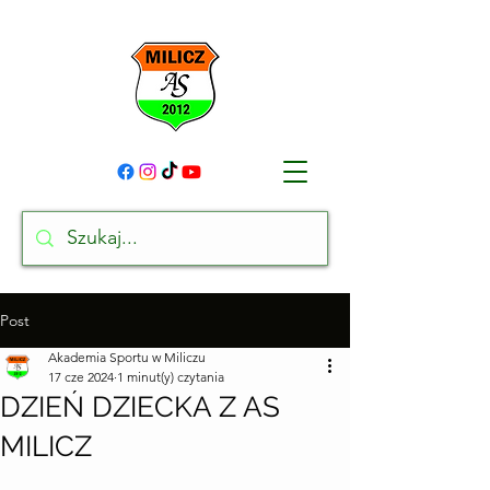
Post
Akademia Sportu w Miliczu
17 cze 2024
1 minut(y) czytania
DZIEŃ DZIECKA Z AS
MILICZ